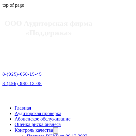
top of page
ООО Аудиторская фирма
«Поддержка»
Контакты
107023, Россия, Москва,
Малая Семёновская, д.28, стр.1.
Тел.: 8-(925)-505-08-20,
8-(925)-050-15-45
,
8-(495)-980-13-08
e-mail: afpoddergka@mail.ru
Главная
Аудиторская проверка
Абоненское обслуживание
Оценка риска бизнеса
Контроль качества