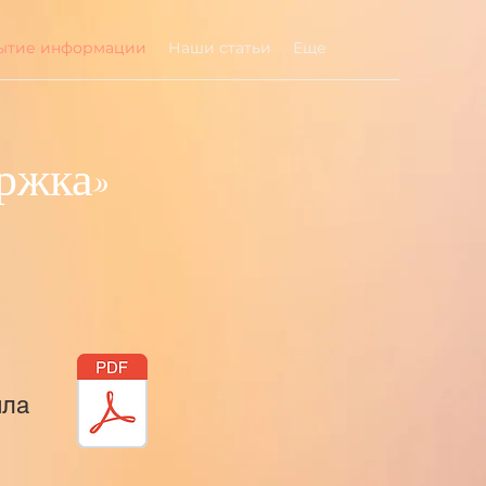
ытие информации
Наши статьи
Еще
ржка»
йла