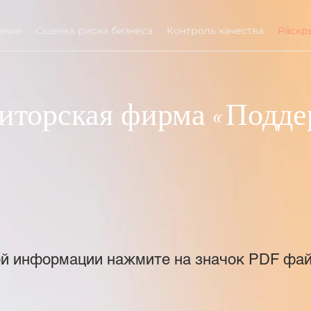
ание
Оценка риска бизнеса
Контроль качества
Раскр
торская фирма «Подде
ой информации нажмите на значок PDF фа